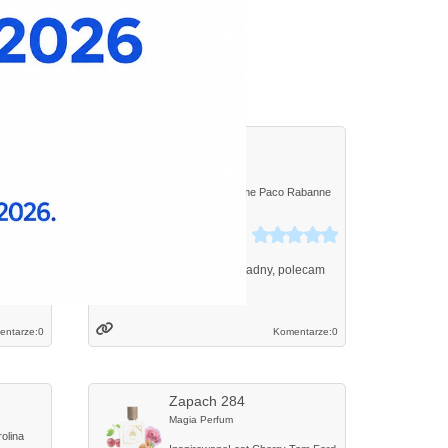
ich.
Zapach 316
Magia Perfum
joff
Inspirowane
Fame
Paco Rabanne
Ewa
Kielce
się na
Przyjemny zapach, bardzo ładny, polecam
entarze:
0
Komentarze:
0
Zapach 284
Magia Perfum
olina