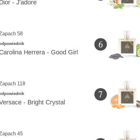
Dior
-
J'adore
Zapach 58
6
odpowiednik
Carolina Herrera
-
Good Girl
Zapach 118
7
odpowiednik
Versace
-
Bright Crystal
Zapach 45