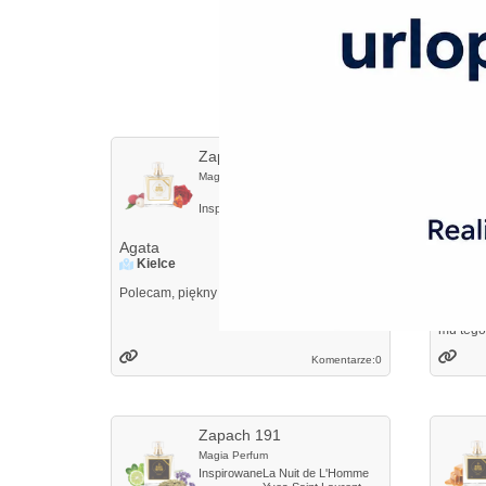
Opi
Zapach 28
Magia Perfum
Inspirowane
Chloe
Chloe
Agata
Paulin
Kielce
Kiel
Polecam, piękny i trwały zapach
Ładny, 
podobny
mu tego
Komentarze:
0
Zapach 191
Magia Perfum
Inspirowane
La Nuit de L'Homme