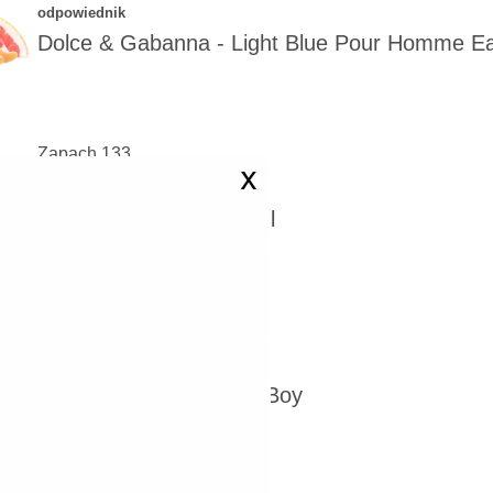
odpowiednik
Dolce & Gabanna
-
Light Blue Pour Homme Ea
Zapach 133
odpowiednik
Chanel
-
Bleu de Chanel
Zapach 196
odpowiednik
Carolina Herrera
-
Bad Boy