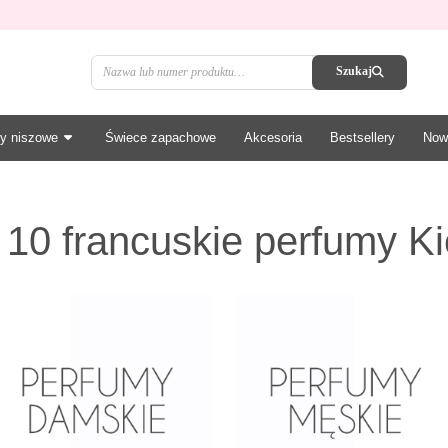
Szukaj
y niszowe
Świece zapachowe
Akcesoria
Bestsellery
Now
 10 francuskie perfumy Ki