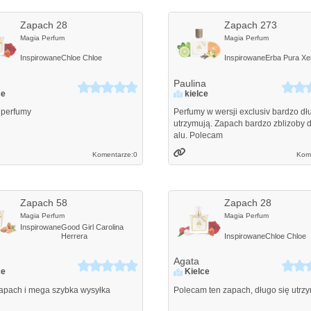
Zapach 28
Zapach 273
Magia Perfum
Magia Perfum
Inspirowane
Chloe
Chloe
Inspirowane
Erba Pura
Xer
Paulina
ce
kielce
 perfumy
Perfumy w wersji exclusiv bardzo dł
utrzymują. Zapach bardzo zblizoby d
alu. Polecam
Komentarze:
0
Kom
Zapach 58
Zapach 28
Magia Perfum
Magia Perfum
Inspirowane
Good Girl
Carolina
Herrera
Inspirowane
Chloe
Chloe
Agata
ce
Kielce
apach i mega szybka wysyłka
Polecam ten zapach, długo się utrz