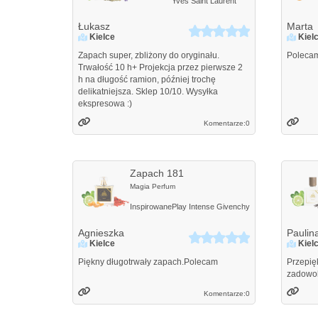
Yves Saint Laurent
Łukasz
Marta
Kielce
Kiel
Zapach super, zbliżony do oryginału.
Polecam
Trwałość 10 h+ Projekcja przez pierwsze 2
h na długość ramion, później trochę
delikatniejsza. Sklep 10/10. Wysyłka
ekspresowa :)
Komentarze:
0
Zapach 181
Magia Perfum
Inspirowane
Play Intense
Givenchy
Agnieszka
Paulin
Kielce
Kiel
Piękny długotrwały zapach.Polecam
Przepię
zadowol
Komentarze:
0