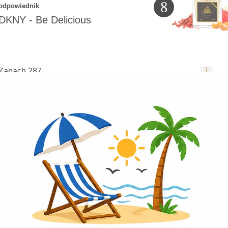
8
odpowiednik
DKNY
-
Be Delicious
Zapach 287
9
odpowiednik
Prada
-
Paradoxe
Zapach 14
10
odpowiednik
Cacharel
-
Noa Perle
Wczytaj więcej