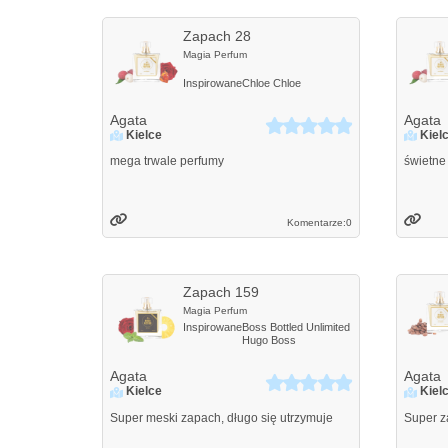
Zapach 28
Magia Perfum
Inspirowane
Chloe
Chloe
Agata
Agata
Kielce
Kiel
mega trwale perfumy
świetne
Komentarze:
0
Zapach 159
Magia Perfum
Inspirowane
Boss Bottled Unlimited
Hugo Boss
Agata
Agata
Kielce
Kiel
Super meski zapach, długo się utrzymuje
Super z