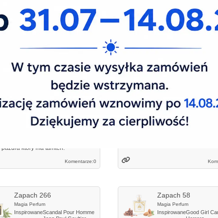
nie klientów o perfumach męskich i damsk
Zapach 268
Zapach 273
Magia Perfum
Magia Perfum
Inspirowane
Black Orchid
Tom
Ford
Inspirowane
Erba Pura
Xer
a
Paulina
ce
Kielce
trochę za bardzo intensywny. Bardzo
Wspaniały zapach. Długo utrzymuje 
 do oryginału aczkolwiek brakuje
ciele
 pazura który ma tamten.
Komentarze:
0
Kom
Zapach 266
Zapach 58
Magia Perfum
Magia Perfum
Inspirowane
Scandal Pour Homme
Inspirowane
Good Girl
Car