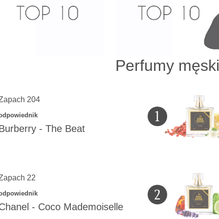
Perfumy męsk
Zapach 204
1
odpowiednik
Burberry
-
The Beat
Zapach 22
2
odpowiednik
Chanel
-
Coco Mademoiselle