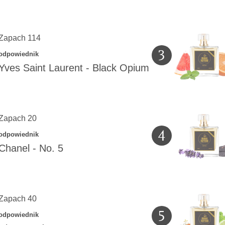
Zapach 114
3
odpowiednik
Yves Saint Laurent
-
Black Opium
Zapach 20
4
odpowiednik
Chanel
-
No. 5
Zapach 40
5
odpowiednik