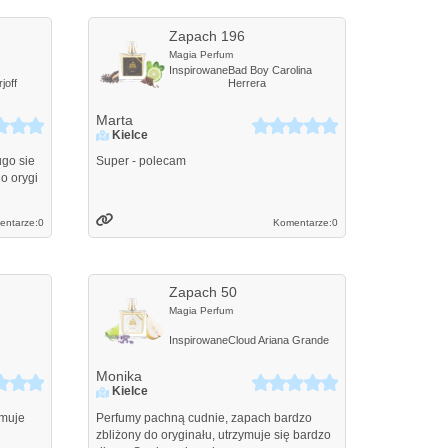
Zapach 196
Magia Perfum
Inspirowane
Bad Boy
Carolina
joff
Herrera
Marta
Kielce
ugo sie
Super - polecam
o orygi
entarze:
0
Komentarze:
0
Zapach 50
Magia Perfum
Inspirowane
Cloud
Ariana Grande
Monika
Kielce
ymuje
Perfumy pachną cudnie, zapach bardzo
zbliżony do oryginału, utrzymuje się bardzo