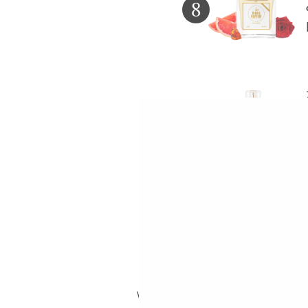
8
9
10
Wczytaj więcej