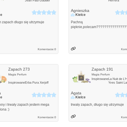
Jean Paul Gaultier
Herrera
Agnieszka
ce
Kielce
 zapach długo się utrzymuje
Pachną
pięknie,polecam???????????????
Komentarze:
0
Kom
Zapach 273
Zapach 191
Magia Perfum
Magia Perfum
Inspirowane
La Nuit de L
Inspirowane
Erba Pura
Xerjoff
Yves Saint La
a
Agata
ce
Kielce
kny i trwały zapach jestem mega
trwały zapach, długo się utrzymuje
ona :)
Komentarze:
0
Kom