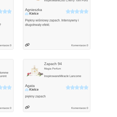
Inspirowane
Lost Cherry
Tom Ford
Agnieszka
Kielce
Piękny wiśniowy zapach. Intensywny i
?
długotrwały efekt.
entarze:
0
Komentarze:
0
Zapach 94
Magia Perfum
'Homme
urent
Inspirowane
Miracle
Lancome
Agata
Kielce
piękny zapach
entarze:
0
Komentarze:
0