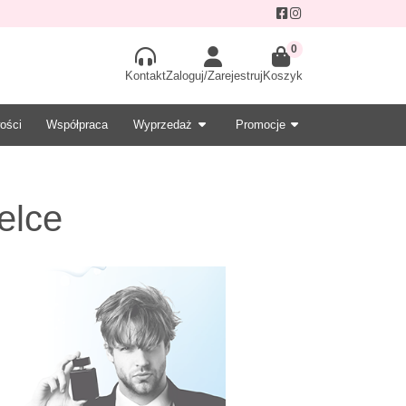
0
Kontakt
Zaloguj/Zarejestruj
Koszyk
ości
Współpraca
Wyprzedaż
Promocje
elce