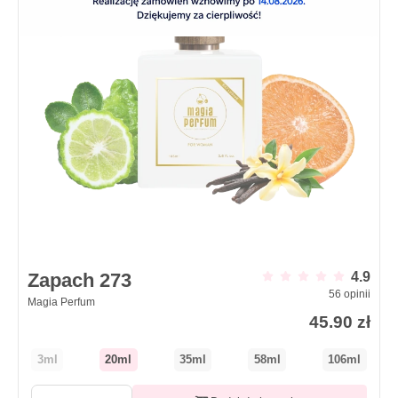
Zapach 273
4.9
56
opinii
Magia Perfum
45.90
zł
3ml
20ml
35ml
58ml
106ml