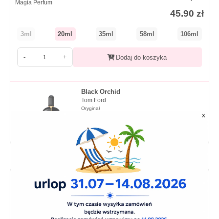
Magia Perfum
45.90
zł
3ml
20ml
35ml
58ml
106ml
-
+
Dodaj do koszyka
Black Orchid
Tom Ford
Oryginał