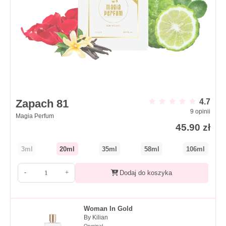
Zapach 81
4.7
9
opinii
Magia Perfum
45.90
zł
3ml
20ml
35ml
58ml
106ml
-
+
Dodaj do koszyka
Woman In Gold
By Kilian
Oryginał