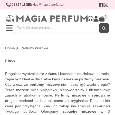
608 817 115
sklep@magia-perfum.pl
0
Home
Perfumy niszowe
Filtry
Pragniesz wyróżniać się z tłumu i kochasz nietuzinkowe ubrania,
zapachy? Idealne dla Ciebie będą
nalewane perfumy niszowe
.
Czy wiesz, że
perfumy niszowe
nie muszą być wcale drogie?
Teraz możesz mieć wyjątkowy, niepowtarzalny i nietuzinkowy
zapach w atrakcyjnej cenie.
Perfumy niszowe inspirowane
drogimi markami pachną tak samo jak oryginalne. Ponadto ich
cena jest przystępna, więc ich zakup nie zrujnuje zawartości
Twojego portfela. Oferujemy
zapachy niszowe
w 3