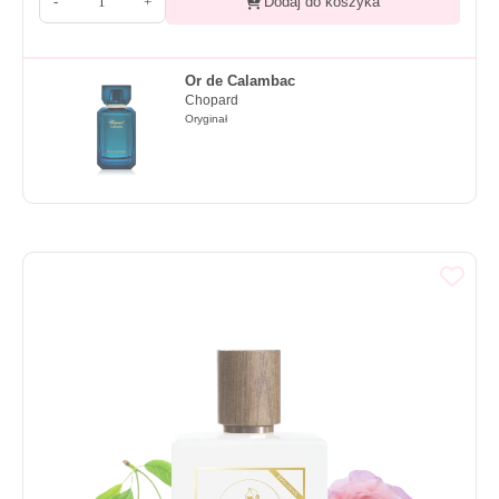
-
+
Dodaj do koszyka
Or de Calambac
Chopard
Oryginał