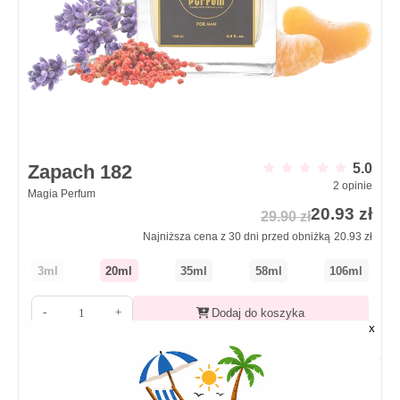
Zapach 182
5.0
2
opinie
Magia Perfum
20.93
zł
29.90
zł
Najniższa cena z 30 dni przed obniżką
20.93
zł
3ml
20ml
35ml
58ml
106ml
-
+
Dodaj do koszyka
Jimmy Choo Man
Jimmy Choo