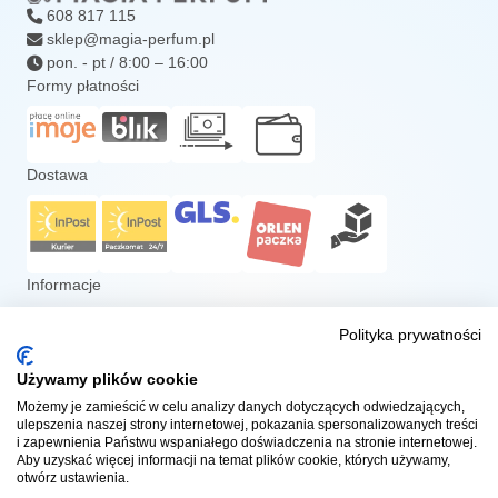
608 817 115
sklep@magia-perfum.pl
pon. - pt / 8:00 – 16:00
Formy płatności
Dostawa
Informacje
Kontakt
Polityka prywatności
Zwroty i reklamacje
Program lojalnościowy
Używamy plików cookie
Regulamin
Możemy je zamieścić w celu analizy danych dotyczących odwiedzających,
ulepszenia naszej strony internetowej, pokazania spersonalizowanych treści
Polityka prywatności
i zapewnienia Państwu wspaniałego doświadczenia na stronie internetowej.
Polityka plików cookies
Aby uzyskać więcej informacji na temat plików cookie, których używamy,
otwórz ustawienia.
Dołącz do nas