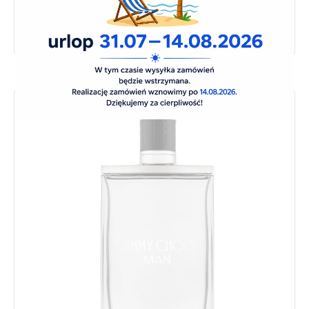
Oryginał
375.00
zł