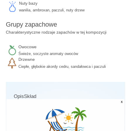
Nuty bazy
wanilia, ambroxan, paczuli, nuty drzew
Grupy zapachowe
Charakterystyczne rodzaje zapachów w tej kompozycji
Owocowe
Świeże, soczyste aromaty owoców
Drzewne
Ciepłe, głębokie akordy cedru, sandałowca i paczuli
Opis
Skład
Luksusowe perfumy dla kobiet Giorgio Armani Si to hołd
złożony nowoczesnej kobiecości, naturalnemu pięknu i
uczuciu wolności. Kobieta Giorgio Armani jest w każdej
sytuacji silna, niezależna i z klasą. Jej charyzma i