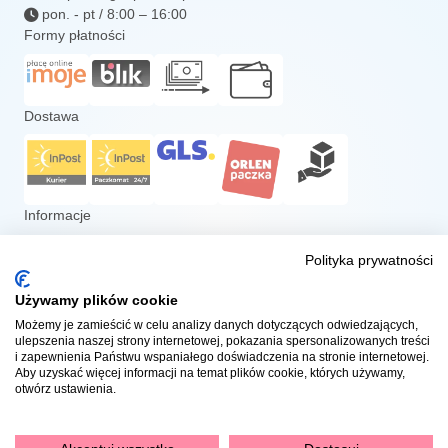
pon. - pt / 8:00 – 16:00
Formy płatności
Dostawa
Informacje
Kontakt
Polityka prywatności
Zwroty i reklamacje
Program lojalnościowy
Używamy plików cookie
Regulamin
Możemy je zamieścić w celu analizy danych dotyczących odwiedzających,
ulepszenia naszej strony internetowej, pokazania spersonalizowanych treści
Polityka prywatności
i zapewnienia Państwu wspaniałego doświadczenia na stronie internetowej.
Polityka plików cookies
Aby uzyskać więcej informacji na temat plików cookie, których używamy,
otwórz ustawienia.
Dołącz do nas