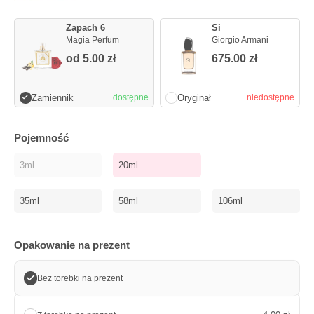
Zapach 6
Si
Magia Perfum
Giorgio Armani
od
5.00
zł
675.00
zł
Zamiennik
Oryginał
dostępne
niedostępne
Pojemność
3ml
20ml
35ml
58ml
106ml
Opakowanie na prezent
Bez torebki na prezent