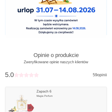
elegancja działają na otoczenie jak magnes. Zapach Si
skrywa w sobie namiętność, emocje, zmysłowość i
beztroskę.
Zamiennik Si.
Pojemności
3ml
20ml
35ml
58ml
106ml
Opinie o produkcie
Zweryfikowane opinie naszych klientów
5.0
59
opinii
Zapach 6
Magia Perfum