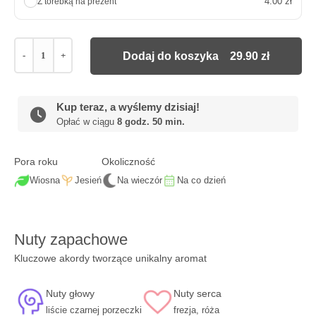
4.00 zł
Z torebką na prezent
-
+
Dodaj do koszyka
29.90
zł
Kup teraz, a wyślemy dzisiaj!
Opłać w ciągu
8 godz. 50 min.
Pora roku
Okoliczność
Wiosna
Jesień
Na wieczór
Na co dzień
Nuty zapachowe
Kluczowe akordy tworzące unikalny aromat
Nuty głowy
Nuty serca
liście czarnej porzeczki
frezja, róża