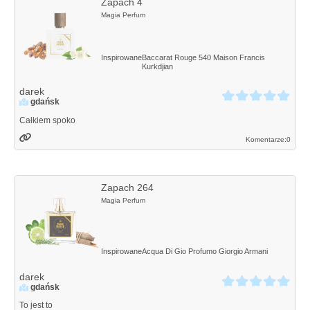
Zapach 4
Magia Perfum
Inspirowane
Baccarat Rouge 540
Maison Francis
Kurkdjian
darek
gdańsk
Całkiem spoko
Komentarze:
0
Zapach 264
Magia Perfum
Inspirowane
Acqua Di Gio Profumo
Giorgio Armani
darek
gdańsk
To jest to