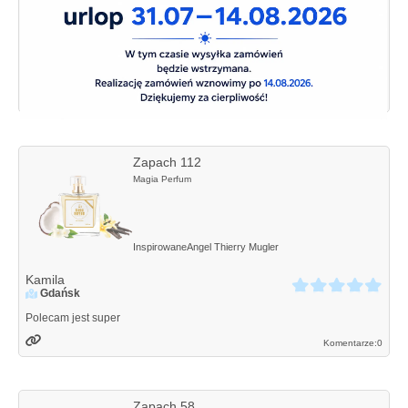
Inspirowane
Boss Soul
Hugo Boss
Bartłomiej
Gdańsk
Mega trwały
Komentarze:
0
Zapach 112
Magia Perfum
Inspirowane
Angel
Thierry Mugler
Kamila
Gdańsk
Polecam jest super
Komentarze:
0
Zapach 58