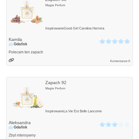
Magia Perfum
Inspirowane
Good Girl
Carolina Herrera
Kamila
Gdańsk
Polecam ten zapach
Komentarze:
0
Zapach 92
Magia Perfum
Inspirowane
La Vie Est Belle
Lancome
Aleksandra
Gdańsk
Zbyt intensywny