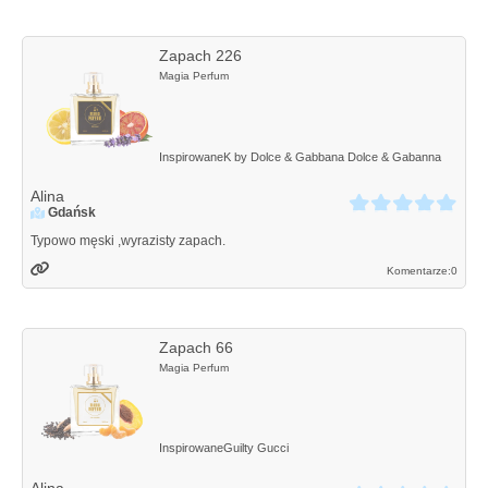
Zapach 226
Magia Perfum
Inspirowane
K by Dolce & Gabbana
Dolce & Gabanna
Alina
Gdańsk
Typowo męski ,wyrazisty zapach.
Komentarze:
0
Zapach 66
Magia Perfum
Inspirowane
Guilty
Gucci
Alina