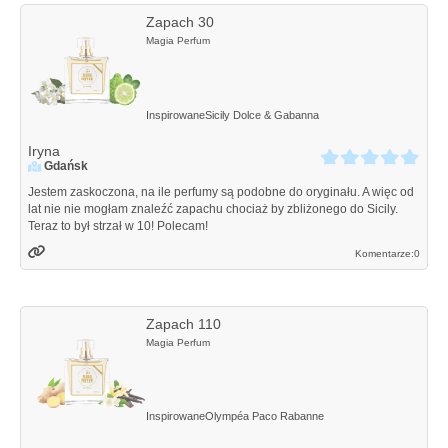
Zapach 30
Magia Perfum
Inspirowane
Sicily
Dolce & Gabanna
Iryna
Gdańsk
Jestem zaskoczona, na ile perfumy są podobne do oryginału. A więc od
lat nie nie mogłam znaleźć zapachu chociaż by zbliżonego do Sicily.
Teraz to był strzał w 10! Polecam!
Komentarze:
0
Zapach 110
Magia Perfum
Inspirowane
Olympéa
Paco Rabanne