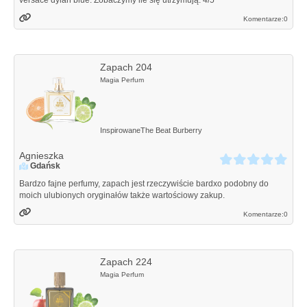
versace dylan blue. Zobaczymy ile się utrzymują. 4/5
Komentarze:
0
Zapach 204
Magia Perfum
Inspirowane
The Beat
Burberry
Agnieszka
Gdańsk
Bardzo fajne perfumy, zapach jest rzeczywiście bardxo podobny do
moich ulubionych oryginałów także wartościowy zakup.
Komentarze:
0
Zapach 224
Magia Perfum