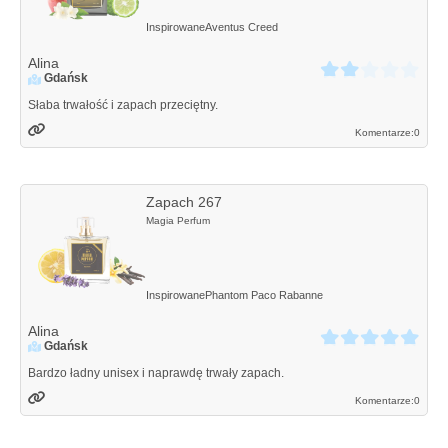
Inspirowane
Aventus
Creed
Alina
Gdańsk
Słaba trwałość i zapach przeciętny.
Komentarze:
0
Zapach 267
Magia Perfum
Inspirowane
Phantom
Paco Rabanne
Alina
Gdańsk
Bardzo ładny unisex i naprawdę trwały zapach.
Komentarze:
0