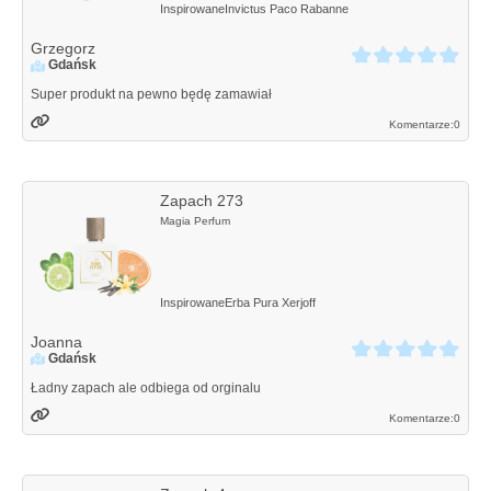
Inspirowane
Invictus
Paco Rabanne
Grzegorz
Gdańsk
Super produkt na pewno będę zamawiał
Komentarze:
0
Zapach 273
Magia Perfum
Inspirowane
Erba Pura
Xerjoff
Joanna
Gdańsk
Ładny zapach ale odbiega od orginalu
Komentarze:
0