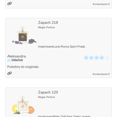
Komentarze:
0
Zapach 218
Magia Perfum
Inspirowane
Luna Rossa Sport
Prada
Aleksandra
Gdańsk
Podobny do oryginału
Komentarze:
0
Zapach 120
Magia Perfum
Inspirowane
Baby Doll
Yves Saint Laurent