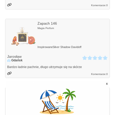
Komentarze:
0
Zapach 146
Magia Perfum
Inspirowane
Silver Shadow
Davidoff
Jarosław
Gdańsk
Bardzo ładnie pachnie, długo utrzymuje się na skórze
Komentarze:
0
Zapach 164
Magia Perfum