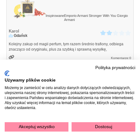
Inspirowane
Emporio Armani Stronger With You
Giorgio
Armani
Karol
Gdańsk
Kolejny zakup od magii perfum, tym razem średnio trafiony, odbiega
znacząco od oryginału, plus za szybką i sprawną wysyłkę,
Komentarze:
0
Polityka prywatności
Zapach 197
Używamy plików cookie
Magia Perfum
Możemy je zamieścić w celu analizy danych dotyczących odwiedzających,
ulepszenia naszej strony internetowej, pokazania spersonalizowanych treści
i zapewnienia Państwu wspaniałego doświadczenia na stronie internetowej.
Aby uzyskać więcej informacji na temat plików cookie, których używamy,
otwórz ustawienia.
Inspirowane
Invictus Legend
Paco Rabanne
Lucyna
Starogard Gdański
Akceptuj wszystko
Dostosuj
Invictus to jeden z moich ulubionych meskich zapachów. Ta odslona
zapachu rowniez trafiona. Są dyskretne różnice w stosunku do