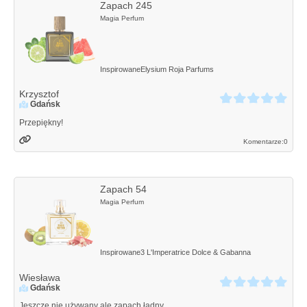
Zapach 245
Magia Perfum
Inspirowane
Elysium
Roja Parfums
Krzysztof
Gdańsk
Przepiękny!
Komentarze:
0
Zapach 54
Magia Perfum
Inspirowane
3 L'Imperatrice
Dolce & Gabanna
Wiesława
Gdańsk
Jeszcze nie używany ale zapach ładny