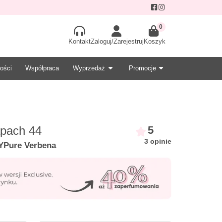
0
Kontakt
Zaloguj/Zarejestruj
Koszyk
ości
Współpraca
Wyprzedaż
Promocje
pach 44
5
3 opinie
Y
Pure Verbena