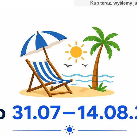
Kup teraz, wyślemy ju
Opłać dzisiaj, wyślemy
jutro!
 działanie światła i temperatury,
u na ich właściwości zapachowe.
Pora roku
Okoliczność
Lato
Wiosna
Na co dzień
Grupy zapachowe
Charakterystyczne rodzaje zapac
Cytrusowe
Energetyzujące i lekkie zap
w
pełne nut cytryny, pomarańcz
grejpfruta