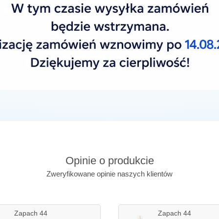
y zapach jakby stworzony do noszenia latem, ewentualnie wiosną. Pod
rzącym, cytrusowym aromatem.
Opinie o produkcie
Zweryfikowane opinie naszych klientów
Zapach 44
Zapach 44