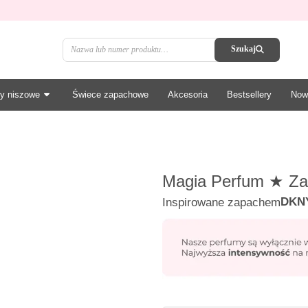
Szukaj
y niszowe
Świece zapachowe
Akcesoria
Bestsellery
Now
Magia Perfum
★
Za
DKN
Inspirowane zapachem