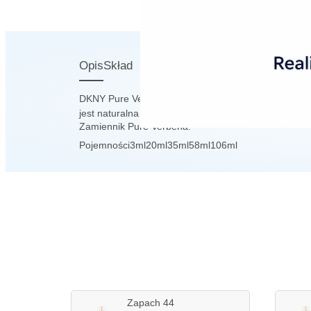
Opis
Skład
DKNY Pure Verbena to przyjemny, lekki, odświeżając
jest naturalna i uspokajająca. Różni się jednak isk
Zamiennik Pure Verbena.
Pojemności
3ml
20ml
35ml
58ml
106ml
Zapach 44