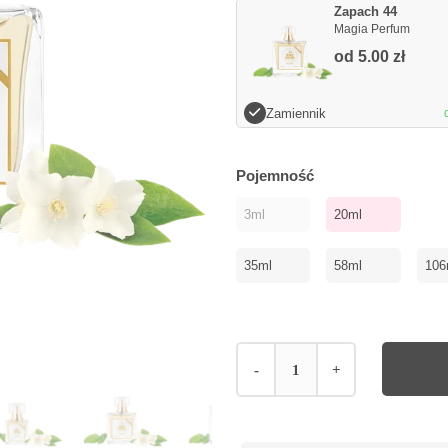
Zapach 44
Magia Perfum
od
5.00
zł
Zamiennik
Pojemność
3ml
20ml
35ml
58ml
106
-
+