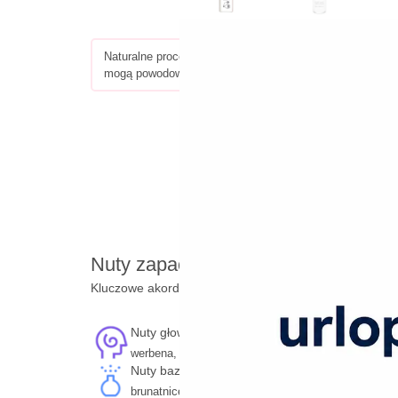
Naturalne procesy, takie jak starzenie się składników oraz
mogą powodować zmianę koloru perfum. Nie ma to wpływ
Nuty zapachowe
Kluczowe akordy tworzące unikalny aromat
Nuty głowy
Nuty serca
werbena, bazylia
jaśmin, piwonia, wiciokrze
Nuty bazy
brunatnice, wetiweria, ambra