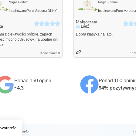
Magia Perfum
Magia Perfum
Inspirowane
Pure Verbena
DKNY
Inspirowane
Pure Verbena
Małgorzata
ża
Łódź
am z ciekawości próbkę, zapach
Dobra klasyka na lato.
ość mocno cytrusowy, na upalne dni
az.
Komentarze:
0
Kom
Ponad 150 opinii
Ponad 100 opinii
~4.3
94% pozytywny
ywatności
Formy płatności
I