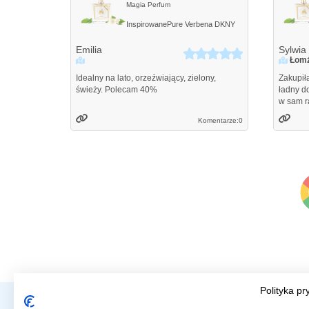
Magia Perfum
Inspirowane
Pure Verbena
DKNY
Emilia
Sylwia
Łom
Idealny na lato, orzeźwiający, zielony,
Zakupił
świeży. Polecam 40%
ładny d
w sam r
Komentarze:
0
Polityka pr