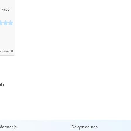
DKNY
entarze:
0
ch
nformacje
Dołącz do nas