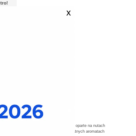
tro!
 już
hów w tej kompozycji
Świeże
achy
y i
Czyste, lekkie kompozycje oparte na nutach
wodnych, zielonych i delikatnych aromatach