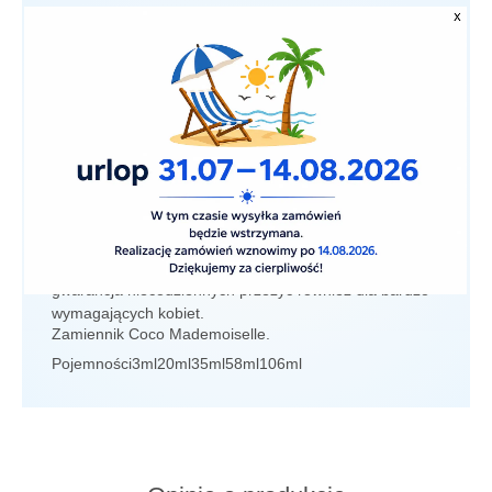
Opis
Skład
Chanel Coco Mademoiselle doda zmysłowości i
pewności siebie każdej kobiecie, która ulegnie czarowi
tego zapachu. Słodki aromat róży i wanilii w połączeniu
ze świeżymi nutami cytrusów, jaśminu i paczuli
dostarczą zarówno Tobie, jak i Twojemu otoczeniu
niepowtarzalnych doznań. Zmysłowość i pewność
siebie to podstawowe esencje wyjątkowego zapachu
Coco Mademoiselle. Zaś oryginalność i naturalność to
gwarancja niecodziennych przeżyć również dla bardzo
wymagających kobiet.
Zamiennik Coco Mademoiselle.
Pojemności
3ml
20ml
35ml
58ml
106ml