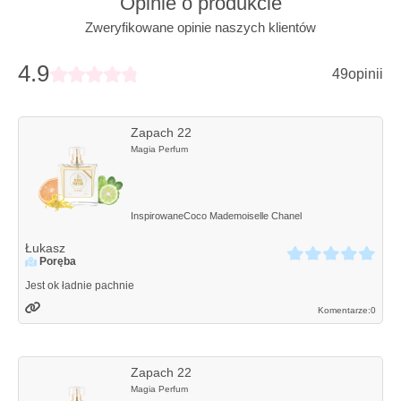
Opinie o produkcie
Zweryfikowane opinie naszych klientów
4.9
49
opinii
Zapach 22
Magia Perfum
Inspirowane
Coco Mademoiselle
Chanel
Łukasz
Poręba
Jest ok ładnie pachnie
Komentarze:
0
Zapach 22
Magia Perfum