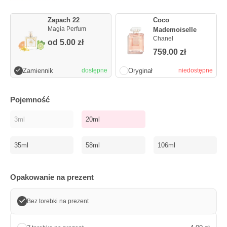
Zapach 22
Coco
Magia Perfum
Mademoiselle
Chanel
od
5.00
zł
759.00
zł
Zamiennik
Oryginał
dostępne
niedostępne
Pojemność
3ml
20ml
35ml
58ml
106ml
Opakowanie na prezent
Bez torebki na prezent