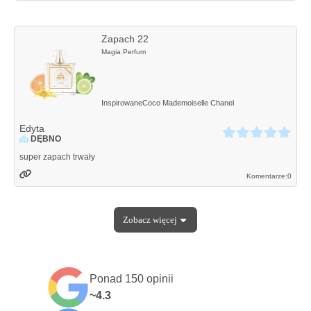
Zapach 22
Magia Perfum
Inspirowane
Coco Mademoiselle
Chanel
Edyta
DĘBNO
super zapach trwały
Komentarze:
0
Zobacz
więcej
Ponad 150 opinii
~4.3