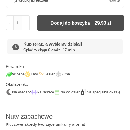
4.00 zł
Z torebką na prezent
-
+
Dodaj do koszyka
29.90
zł
Kup teraz, a wyślemy dzisiaj!
Opłać w ciągu
6 godz. 17 min.
Pora roku
Wiosna
Lato
Jesień
Zima
Okoliczność
Na wieczór
Na randkę
Na co dzień
Na specjalną okazję
Nuty zapachowe
Kluczowe akordy tworzące unikalny aromat