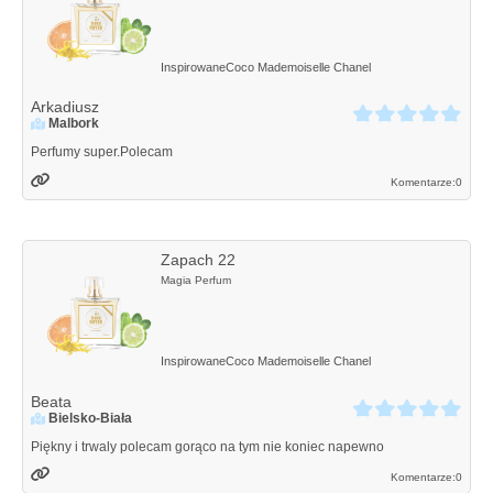
Inspirowane
Coco Mademoiselle
Chanel
Arkadiusz
Malbork
Perfumy super.Polecam
Komentarze:
0
Zapach 22
Magia Perfum
Inspirowane
Coco Mademoiselle
Chanel
Beata
Bielsko-Biała
Piękny i trwaly polecam gorąco na tym nie koniec napewno
Komentarze:
0